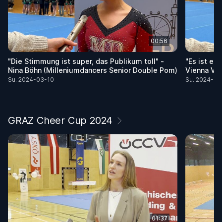
00:56
"Die Stimmung ist super, das Publikum toll" -
"Es ist ei
Nina Böhn (Milleniumdancers Senior Double Pom)
Vienna Vik
Su. 2024-03-10
Su. 2024-03
GRAZ Cheer Cup 2024
01:37