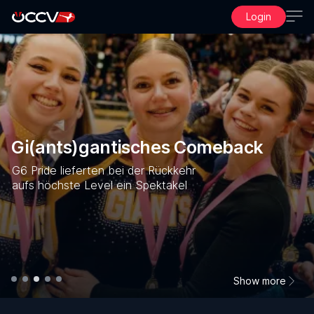
Login
Home
Video Center
ÖCCV.at
Gi(ants)gantisches Comeback
G6 Pride lieferten bei der Rückkehr
aufs höchste Level ein Spektakel
Show more