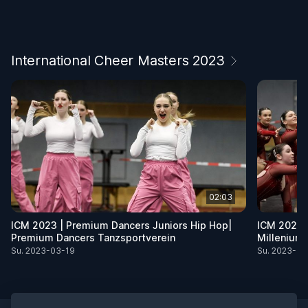
International Cheer Masters 2023
02:03
ICM 2023 | Premium Dancers Juniors Hip Hop|
ICM 2023 |
Premium Dancers Tanzsportverein
Millenium
Su. 2023-03-19
Su. 2023-03