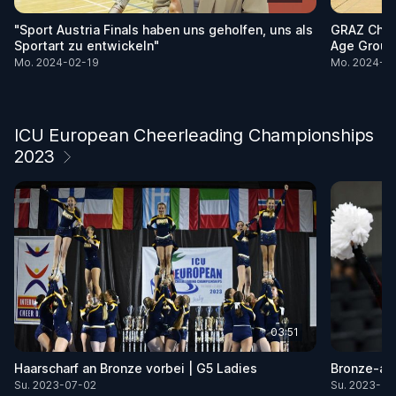
"Sport Austria Finals haben uns geholfen, uns als
GRAZ Chee
Sportart zu entwickeln"
Age Group 
Mo. 2024-02-19
Mo. 2024-0
ICU European Cheerleading Championships
2023
03:51
Haarscharf an Bronze vorbei | G5 Ladies
Bronze-ag
Su. 2023-07-02
Su. 2023-07